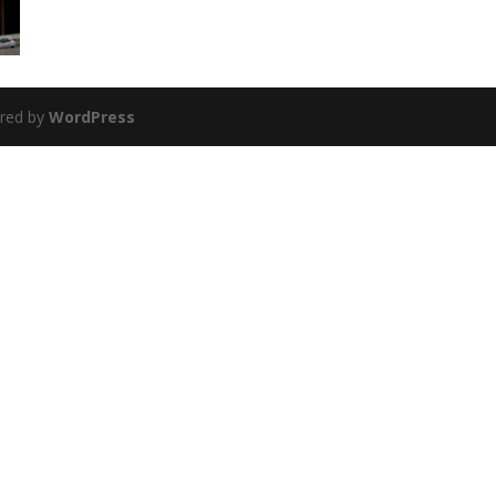
red by
WordPress