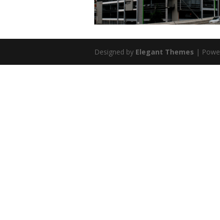
Designed by
Elegant Themes
| Powe