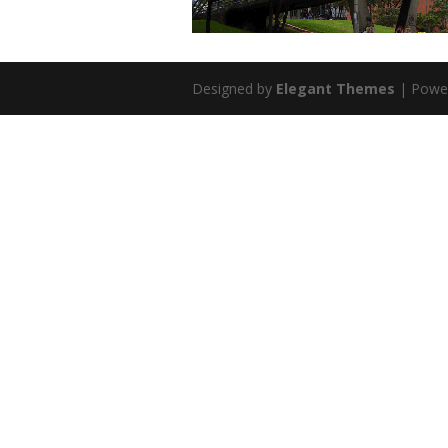
Designed by
Elegant Themes
| Powe